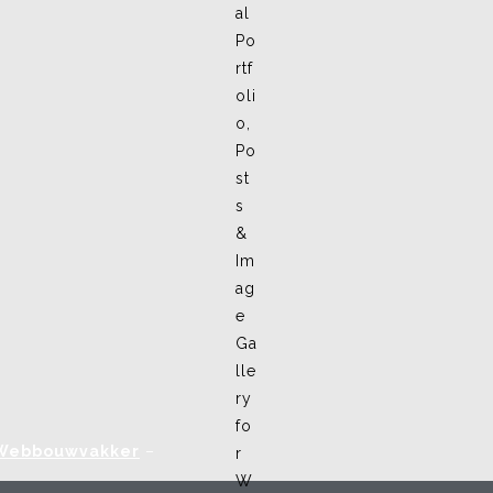
Webbouwvakker
–