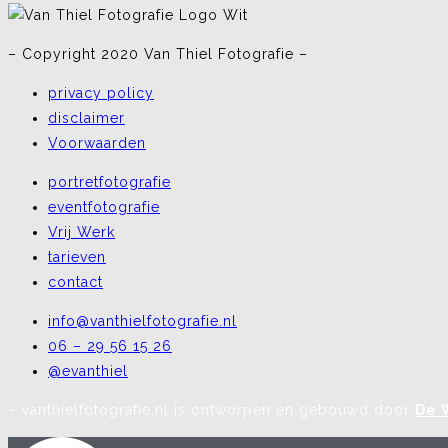
– Copyright 2020 Van Thiel Fotografie –
privacy policy
disclaimer
Voorwaarden
portretfotografie
eventfotografie
Vrij Werk
tarieven
contact
info@vanthielfotografie.nl
06 – 29 56 15 26
@evanthiel
– vanthielfotografie.nl is ontworpen en gebouwd door
De 